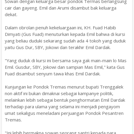
Sowan dengan keluarga besar pondok Termas berlangsung
cair dan gayeng. Emil dan Arumi disambut bak keluarga
dekat.
Dalam obrolan penuh kekeluargaan ini, KH. Fuad Habib
Dimyati (Gus Fuad) menuturkan kepada Emil bahwa di kursi
yang beliau duduki sekarang sudah ada 4 tokoh yang duduk
yaitu Gus Dur, SBY, Jokowi dan terakhir Emil Dardak.
"Yang duduk di kursi ini bersama saya gak main-main lo Mas
Emil. Gusdur, SBY, Jokowi dan sampian Mas Emil," kata Gus
Fuad disambut senyum tawa khas Emil Dardak.
Kunjungan ke Pondok Tremas menurut bupati Trenggalek
non aktif ini bukan dimaknai sebagai kampanye politik,
melainkan lebih sebagai bentuk penghormatan Emil Dardak
terhadap para ulama yang selama ini menjadi pengayom
umat sekaligus meneladani perjuangan Pondok Pesantren
Tremas.
"Ini lebih bermakna sowan seorang santri kepada para