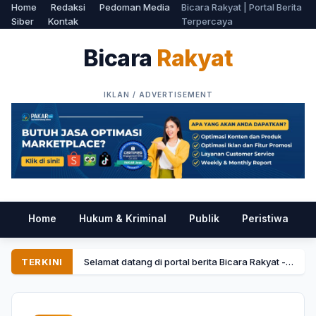
Home
Redaksi
Pedoman Media
Bicara Rakyat | Portal Berita
Siber
Kontak
Terpercaya
Bicara
Rakyat
Home
Hukum & Kriminal
Publik
Peristiwa
P
TERKINI
Selamat datang di portal berita Bicara Rakyat - Menyajikan informasi tercepat dan terpercaya.