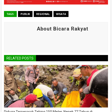
TAGS:
PUBLIK
REGIONAL
WISATA
About Bicara Rakyat
RELATED POSTS
Diduga Terperosok Tebing 150 Meter, Nenek 77 Tahun di