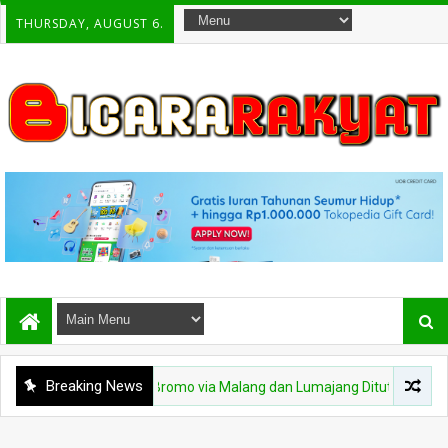
THURSDAY, AUGUST 6.
Breaking News
gan, Akses Wisata Bromo via Malang dan Lumajang Ditutup Sementara