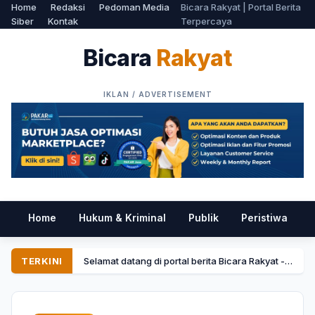
Home
Redaksi
Pedoman Media
Bicara Rakyat | Portal Berita
Siber
Kontak
Terpercaya
Bicara
Rakyat
Home
Hukum & Kriminal
Publik
Peristiwa
P
TERKINI
Selamat datang di portal berita Bicara Rakyat - Menyajikan informasi tercepat dan terpercaya.