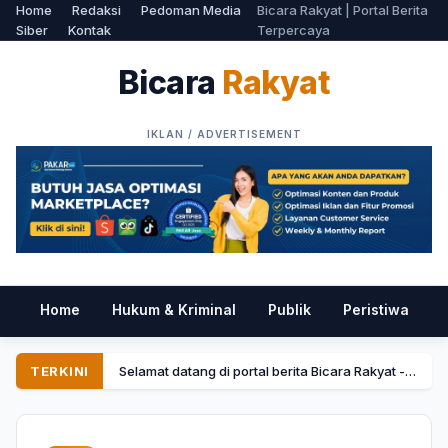
Home
Redaksi
Pedoman Media
Bicara Rakyat | Portal Berita
Siber
Kontak
Terpercaya
Bicara
Rakyat
Home
Hukum & Kriminal
Publik
Peristiwa
P
TERKINI
Selamat datang di portal berita Bicara Rakyat - Menyajikan informasi tercepat dan terpercaya.