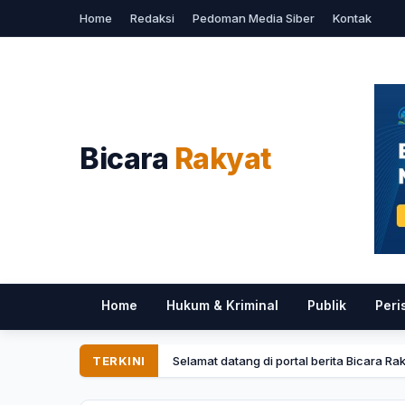
Home
Redaksi
Pedoman Media Siber
Kontak
Bicara
Rakyat
Home
Hukum & Kriminal
Publik
Peri
TERKINI
Selamat datang di portal berita Bicara Ra