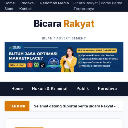
Home
Redaksi
Pedoman Media
Bicara Rakyat | Portal Berita
Siber
Kontak
Terpercaya
Bicara
Rakyat
Home
Hukum & Kriminal
Publik
Peristiwa
P
TERKINI
Selamat datang di portal berita Bicara Rakyat - Menyajikan informasi tercepat dan terpercaya.