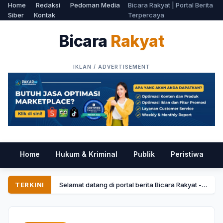
Home
Redaksi
Pedoman Media
Bicara Rakyat | Portal Berita
Siber
Kontak
Terpercaya
Bicara
Rakyat
Home
Hukum & Kriminal
Publik
Peristiwa
P
TERKINI
Selamat datang di portal berita Bicara Rakyat - Menyajikan informasi tercepat dan terpercaya.