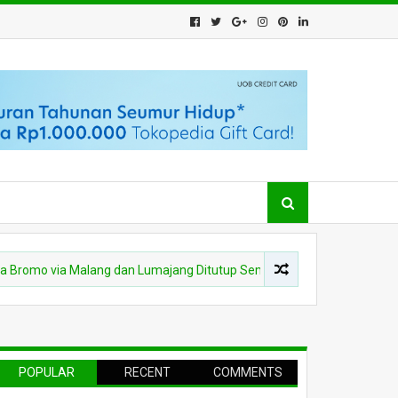
o via Malang dan Lumajang Ditutup Sementara
HUKUM
Pol
POPULAR
RECENT
COMMENTS