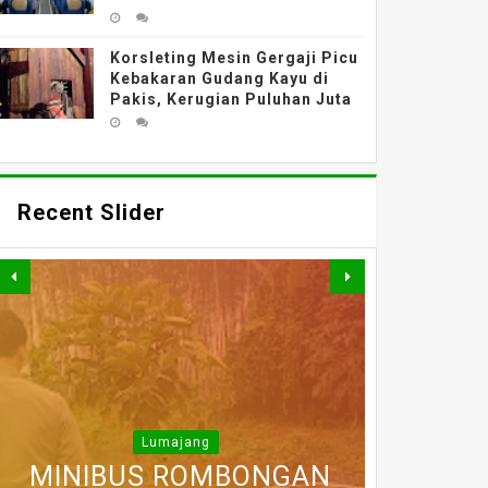
Korsleting Mesin Gergaji Picu
Kebakaran Gudang Kayu di
Pakis, Kerugian Puluhan Juta
Recent Slider
KEBAKARAN DI BLOK
POLDA JATIM
Lumajang
POLDA JATIM BONGKAR
MINIBUS ROMBONGAN
DIDUGA TERPEROSOK
TERJUNKAN TIM SAR
BANTENGAN, AKSES