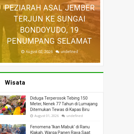
PEZIARAH ASAL JEMBER
DAN ALAT SONAR CARI
SINDIKAT PENIPUAN
TEBING 150 METER,
WISATA BROMO VIA
KORBAN KECELAKAAN
NENEK 77 TAHUN DI
TERJUN KE SUNGAI
EMAS MURAH DARI
MALANG DAN
KMP MUTIARA SENTOSA
LUMAJANG DITEMUKAN
LUMAJANG DITUTUP
LAPAS, KERUGIAN
BONDOYUDO, 19
PENUMPANG SELAMAT
TEMBUS RP3,7 MILIAR
TEWAS DI KAPAS BIRU
II DI SUMENEP
SEMENTARA
August 04, 2026
August 03, 2026
August 03, 2026
August 02, 2026
August 01, 2026
undefined
undefined
undefined
undefined
undefined
Wisata
Diduga Terperosok Tebing 150
Meter, Nenek 77 Tahun di Lumajang
Ditemukan Tewas di Kapas Biru
August 01, 2026
undefined
Fenomena 'Ikan Mabuk' di Ranu
Klakah, Warga Panen Raya Saat