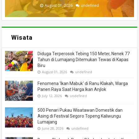
August 04, 2026
August 03, 2026
August 03, 2026
August 02, 2026
August 01, 2026
undefined
undefined
undefined
undefined
undefined
Wisata
Diduga Terperosok Tebing 150 Meter, Nenek 77
Tahun di Lumajang Ditemukan Tewas di Kapas
Biru
August 01, 2026
undefined
Fenomena 'Ikan Mabuk' di Ranu Klakah, Warga
Panen Raya Saat Harga Ikan Anjlok
July 12, 2026
undefined
500 Penari Pukau Wisatawan Domestik dan
Asing di Festival Segoro Topeng Kaliwungu
Lumajang
June 28, 2026
undefined