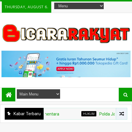
THURSDAY, AUGUST 6.
Kabar Terbaru
majang Ditutup Sementara
HUKUM
Polda Jatim Bongkar Si