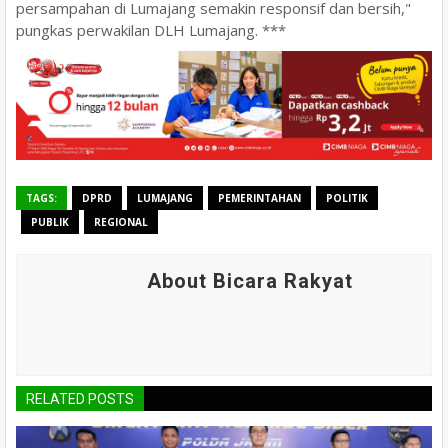
persampahan di Lumajang semakin responsif dan bersih,"
pungkas perwakilan DLH Lumajang. ***
TAGS:
DPRD
LUMAJANG
PEMERINTAHAN
POLITIK
PUBLIK
REGIONAL
About Bicara Rakyat
RELATED POSTS