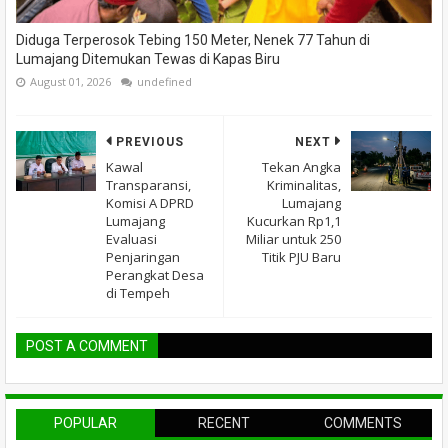
Diduga Terperosok Tebing 150 Meter, Nenek 77 Tahun di
Lumajang Ditemukan Tewas di Kapas Biru
August 01, 2026
undefined
PREVIOUS
NEXT
Kawal
Tekan Angka
Transparansi,
Kriminalitas,
Komisi A DPRD
Lumajang
Lumajang
Kucurkan Rp1,1
Evaluasi
Miliar untuk 250
Penjaringan
Titik PJU Baru
Perangkat Desa
di Tempeh
POST A COMMENT
POPULAR
RECENT
COMMENTS